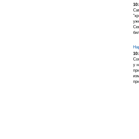
10:
Са
"кр
уж
Се
бил
На
10:
Со
у 
пр
из
при