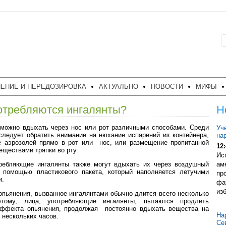
ЕНИЕ И ПЕРЕДОЗИРОВКА
АКТУАЛЬНО
НОВОСТИ
МИФЫ
отребляются ингалянты?
Н
можно вдыхать через нос или рот различными способами. Среди
Уч
следует обратить внимание на нюхание испарений из контейнера,
на
е аэрозолей прямо в рот или нос, или размещение пропитанной
12:
еществами тряпки во рту.
Ис
требляющие ингалянты также могут вдыхать их через воздушный
ам
 помощью пластикового пакета, который наполняется летучими
пр
и.
фа
из
опьянения, вызванное ингалянтами обычно длится всего несколько
этому, лица, употребляющие ингалянты, пытаются продлить
эффекта опьянения, продолжая постоянно вдыхать вещества на
На
 нескольких часов.
Се