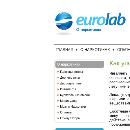
ГЛАВНАЯ
О НАРКОТИКАХ
ОПЬЯН
Как уп
О наркотиках
»
Галлюциногены
Ингалянты 
»
основных, 
Дерпессанты
распылени
»
Диссоциативы
летучими в
»
Ингалянты
Лица, упо
»
Курительные смеси
шар или с
»
Марихуана
веществам
»
Мозг и Наркотики
Сосотяние 
»
Опиаты
минут, по
»
Стимуляторы
действие 
протяжении