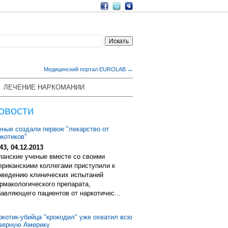
Медицинский портал EUROLAB →
ЛЕЧЕНИЕ НАРКОМАНИИ
овости
еные создали первое "лекарство от
ркотиков"
43, 04.12.2013
панские ученые вместе со своими
ериканскими коллегами приступили к
оведению клинических испытаний
рмакологического препарата,
бавляющего пациентов от наркотичес...
ркотик-убийца "крокодил" уже охватил всю
верную Америку