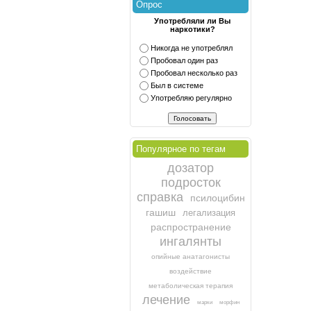
Опрос
Употребляли ли Вы
наркотики?
Никогда не употреблял
Пробовал один раз
Пробовал несколько раз
Был в системе
Употребляю регулярно
Популярное по тегам
дозатор
подросток
справка
псилоцибин
гашиш
легализация
распространение
ингалянты
опийные анатагонисты
воздействие
метаболическая терапия
лечение
марки
морфин