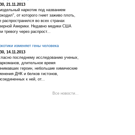
30, 21.11.2013
модельный наркотик под названием
окодил", от которого гниет заживо плоть,
е распространился во всех странах
верной Америки. Недавно медики США
и тревогу через распрост...
ркотики изменяет гены человека
30, 14.11.2013
гласно последнему исследованию ученых,
наркоманов, длительное время
инимавших героин, небольшие химические
менения ДНК и белков гистонов,
соединенных к ней, от...
Все новости...