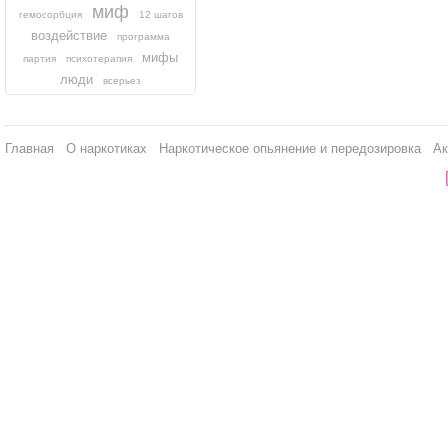
миф
гемосорбция
12 шагов
воздействие
программа
мифы
партия
психотерапия
люди
всерьез
Главная
О наркотиках
Наркотическое опьянение и передозировка
Ак