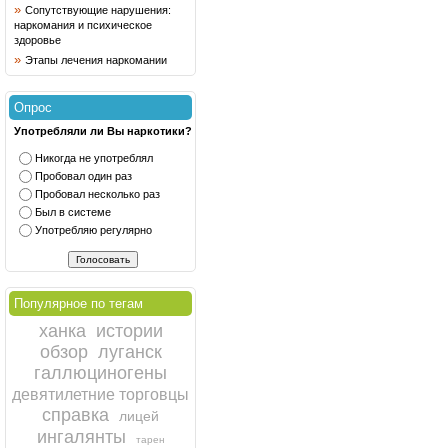
»
Сопутствующие нарушения:
наркомания и психическое
здоровье
»
Этапы лечения наркомании
Опрос
Употребляли ли Вы наркотики?
Никогда не употреблял
Пробовал один раз
Пробовал несколько раз
Был в системе
Употребляю регулярно
Популярное по тегам
ханка
истории
обзор
луганск
галлюциногены
девятилетние торговцы
справка
лицей
ингалянты
тарен