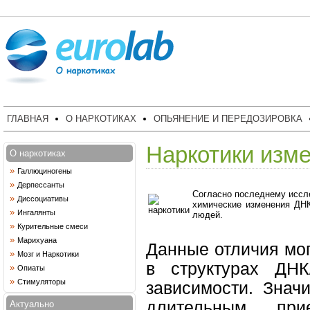
ГЛАВНАЯ
О НАРКОТИКАХ
ОПЬЯНЕНИЕ И ПЕРЕДОЗИРОВКА
Наркотики изме
О наркотиках
»
Галлюциногены
»
Дерпессанты
Согласно последнему иссл
»
Диссоциативы
химические изменения ДНК
»
Ингалянты
людей.
»
Курительные смеси
»
Марихуана
Данные отличия мо
»
Мозг и Наркотики
в структурах ДНК
»
Опиаты
»
Стимуляторы
зависимости. Знач
длительным пр
Актуально