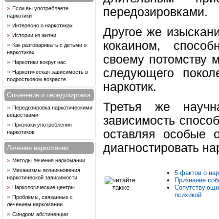
»
передозировками.
Если вы употребляете
наркотики
»
Интересно о наркотиках
Другое же изыскани
»
Истории из жизни
кокаином, способ
»
Как разговаривать с детьми о
наркотиках
своему потомству м
»
Наркотики вокруг нас
следующего покол
»
Наркотическая зависимость в
подростковом возрасте
наркотик.
Опьянение и передозировка
Третья же научн
»
Передозировка наркотическими
веществами
зависимость спосо
»
Признаки употребления
оставляя особые о
наркотиков
диагностировать на
Лечение наркомании
»
Методы лечения наркомании
»
Механизмы возникновения
5 фактов о нар
наркотической зависимости
Признание соб
»
Сопутствующи
Наркологические центры
психикой
»
Проблемы, связанные с
лечением наркомании
»
Синдром абстиненции