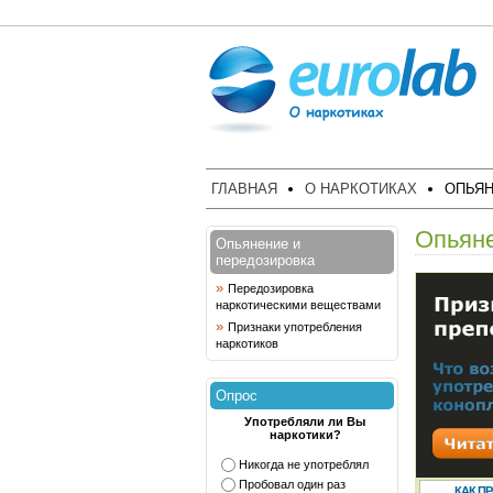
ГЛАВНАЯ
О НАРКОТИКАХ
ОПЬЯН
Опьяне
Опьянение и
передозировка
»
Передозировка
наркотическими веществами
»
Признаки употребления
наркотиков
Опрос
Употребляли ли Вы
наркотики?
Никогда не употреблял
Пробовал один раз
КАК П