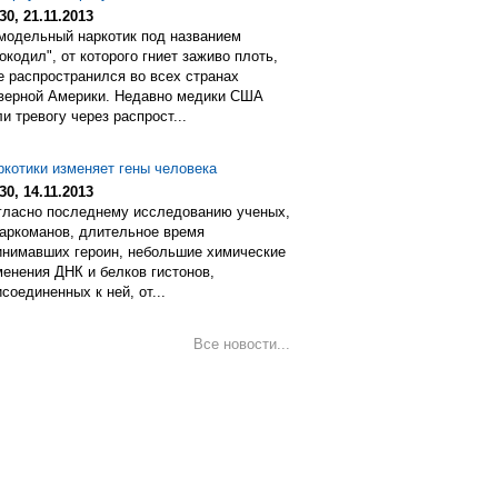
30, 21.11.2013
модельный наркотик под названием
окодил", от которого гниет заживо плоть,
е распространился во всех странах
верной Америки. Недавно медики США
и тревогу через распрост...
ркотики изменяет гены человека
30, 14.11.2013
гласно последнему исследованию ученых,
наркоманов, длительное время
инимавших героин, небольшие химические
менения ДНК и белков гистонов,
соединенных к ней, от...
Все новости...