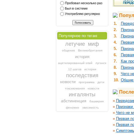
ПЕРЕД
Пробовал несколько раз
Был в системе
Употребляю регулярно
Попул
1.
Передо
2.
Призна
Популярное по тегам
3.
Призна
4.
Первая
летучие
миф
5.
Призна
общение
Великобритания
6.
Первая
история
7.
Как пр
ацетилированный опий
луганск
8.
Призна
12 шагов
истории
9.
Чего н
последствия
10.
Общие 
новости
программа
дети
токсикомания
новости
После
ингалянты
абстиненция
»
Передози
башкирия
»
Признаки
феномин
звисимость
»
Чего не 
»
Первая п
»
Первая п
»
Симптомы