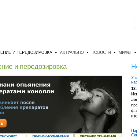
ЕНИЕ И ПЕРЕДОЗИРОВКА
АКТУАЛЬНО
НОВОСТИ
МИФЫ
ние и передозировка
Н
Уч
на
12:
Ис
ам
пр
фа
из
На
Се
РОИСХОДИТ
ПРИЗНАКИ ОПЬЯНЕНИЯ
ПРИЗНАКИ ОПЬЯНЕНИЯ