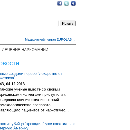
Медицинский портал EUROLAB →
ЛЕЧЕНИЕ НАРКОМАНИИ
овости
еные создали первое "лекарство от
ркотиков"
43, 04.12.2013
панские ученые вместе со своими
ериканскими коллегами приступили к
оведению клинических испытаний
рмакологического препарата,
бавляющего пациентов от наркотичес...
ркотик-убийца "крокодил" уже охватил всю
верную Америку