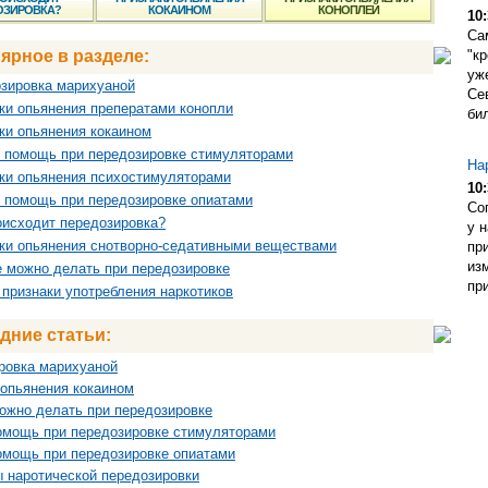
ОЗИРОВКА?
КОКАИНОМ
КОНОПЛЕЙ
10:
Са
ярное в разделе:
"кр
уж
зировка марихуаной
Се
ки опьянения преператами конопли
бил
ки опьянения кокаином
 помощь при передозировке стимуляторами
На
ки опьянения психостимуляторами
10:
 помощь при передозировке опиатами
Со
оисходит передозировка?
у 
ки опьянения снотворно-седативными веществами
пр
из
е можно делать при передозировке
при
признаки употребления наркотиков
дние статьи:
ровка марихуаной
 опьянения кокаином
можно делать при передозировке
омощь при передозировке стимуляторами
омощь при передозировке опиатами
 наротической передозировки