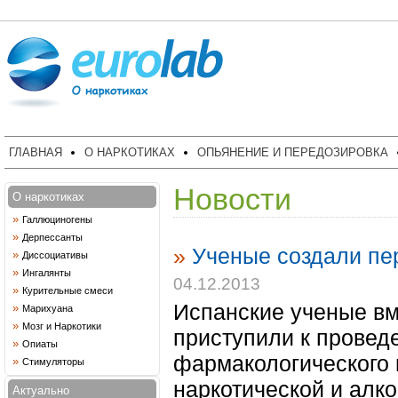
ГЛАВНАЯ
О НАРКОТИКАХ
ОПЬЯНЕНИЕ И ПЕРЕДОЗИРОВКА
Новости
О наркотиках
»
Галлюциногены
»
Дерпессанты
»
Ученые создали пер
»
Диссоциативы
»
Ингалянты
04.12.2013
»
Курительные смеси
Испанские ученые вм
»
Марихуана
»
Мозг и Наркотики
приступили к провед
»
Опиаты
фармакологического 
»
Стимуляторы
наркотической и алк
Актуально