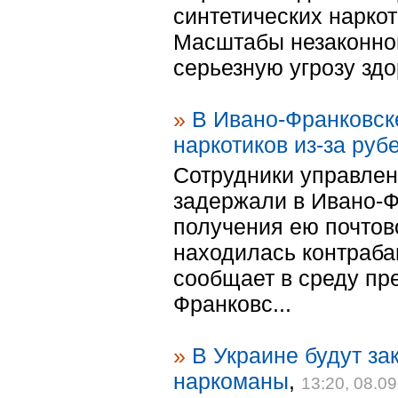
синтетических наркоти
Масштабы незаконной
серьезную угрозу здо
»
В Ивано-Франковск
наркотиков из-за руб
Сотрудники управлен
задержали в Ивано-
получения ею почтово
находилась контраба
сообщает в среду пр
Франковс...
»
В Украине будут за
наркоманы
,
13:20, 08.0