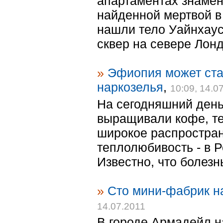
апартаментах знамен
найденной мертвой в 
нашли тело Уайнхаус
сквер на севере Лонд
»
Эфиопия может ста
наркозелья
,
10:09, 14.0
На сегодняшний день
выращивали кофе, те
широкое распростран
теплолюбивость - в Р
Известно, что болезнь
»
Сто мини-фабрик н
14.07.2011
В городе Армадейл н