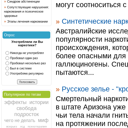
»
Синдром абстиненции
могут соотноситься с
»
Сопутствующие нарушения:
наркомания и психическое
здоровье
»
Синтетические нар
»
Этапы лечения наркомании
Австралийские иссле
Опрос
популярности наркот
Употребляли ли Вы
наркотики?
происхождения, кото
Никогда не употреблял
более опасными для 
Пробовал один раз
галлюциногены. Спец
Пробовал несколько раз
Был в системе
пытаются...
Употребляю регулярно
»
Русское зелье - "к
Популярное по тегам
Смертельный наркоти
эффекты
истории
в штате Аризона уже
свобода
чьи тела начали гнит
подросток
миф
чего не делать
на протяжении после
всерьез
лсд
психотерапия