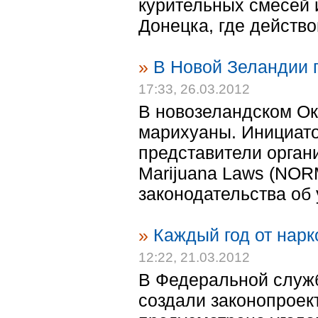
курительных смесей 
Донецка, где действо
»
В Новой Зеландии 
17:33, 26.03.2012
В новозеландском Ок
марихуаны. Инициато
представители организ
Marijuana Laws (NOR
законодательства об 
»
Каждый год от нарк
12:22, 21.03.2012
В Федеральной служб
создали законопроек