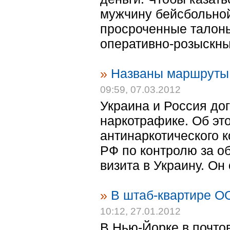
мужчину бейсбольной 
просроченные талоны
оперативно-розыскны
»
Названы маршруты 
09:59, 07.03.2012
Украина и Россия до
наркотрафике. Об эт
антинаркотического 
РФ по контролю за о
визита в Украину. Он
»
В штаб-квартире О
10:12, 27.01.2012
В Нью-Йорке в почто