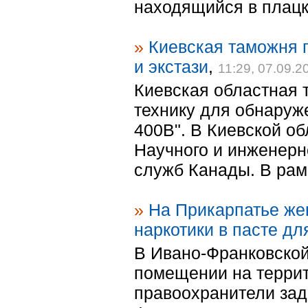
находящийся в плацк
»
Киевская таможня 
и экстази
,
11:29, 07.09.2
Киевская областная 
технику для обнаруж
400B". В Киевской о
Научного и инженерн
служб Канады. В рамк
»
На Прикарпатье же
наркотики в пасте дл
В Ивано-Франковской
помещении на террит
правоохранители за