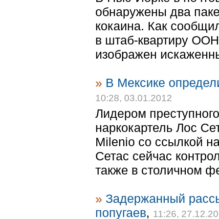
обнаружены два паке
кокаина. Как сообщи
в штаб-квартиру ООН
изображен искаженны
»
В Мексике определ
10:28, 03.01.2012
Лидером преступного
наркокартель Лос Сет
Milenio со ссылкой 
Сетас сейчас контрол
также в столичном фе
»
Задержанный рассы
попугаев
,
11:26, 27.12.2