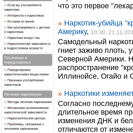
что это первое "лекар
»
Если вы употребляете
наркотики
»
Интересно о наркотиках
»
Наркотик-убийца "
»
Истории из жизни
»
Как разговаривать с детьми
Америку
,
10:30, 21.11.20
о наркотиках
»
Наркотики вокруг нас
Самодельный наркотик
»
Наркотическая зависимость
гниет заживо плоть, 
в подростковом возрасте
Северной Америки. Н
Опьянение и
передозировка
распространение "кр
»
Передозировка
Иллинойсе, Огайо и 
наркотическими веществами
»
Признаки употребления
наркотиков
»
Наркотики изменяет
Лечение наркомании
Согласно последнему
»
Методы лечения наркомании
»
Механизмы возникновения
длительное время пр
наркотической зависимости
»
Наркологические центры
изменения ДНК и бел
»
Проблемы, связанные с
отличаются от измен
лечением наркомании