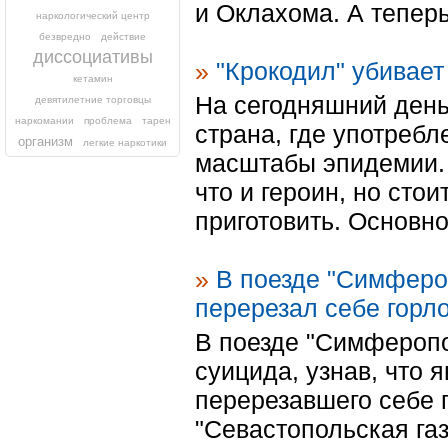
и Оклахома. А теперь
наркологический центр
безвредно
действие
диссоциативы
»
"Крокодил" убивает 
кетамин
На сегодняшний день
девятилетние торговцы
наркомании
проблема
тарен
страна, где употреб
организм
легкие наркотики
масштабы эпидемии.
что и героин, но стои
приготовить. Основно
»
В поезде "Симфер
перерезал себе горл
В поезде "Симферопо
суицида, узнав, что
перерезавшего себе 
"Севастопольская газе