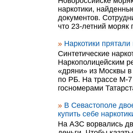
Новороссийске моряк
наркотики, найденны
документов. Сотрудн
что 23-летний моряк п
»
Наркотики прятали 
Синтетические нарко
Наркополицейским ре
«дряни» из Москвы в
по РБ. На трассе М-
госномерами Татарста
»
В Севастополе дво
купить себе наркотик
На АЗС ворвались дв
деньги. Чтобы казать