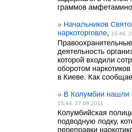
граммов амфетаминов
»
Начальников Свят
наркоторговле
,
15:46, 
Правоохранительные
деятельность организ
которой входили сот
оборотом наркотиков
в Киеве. Как сообщае
»
В Колумбии нашли 
15:44, 27.09.2011
Колумбийская полици
подводную лодку, ко
переправки наркотик