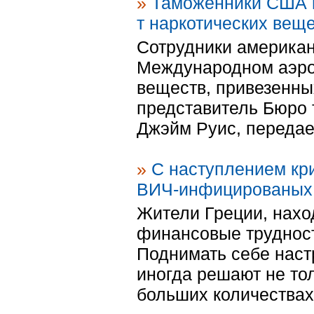
»
Таможенники США п
т наркотических вещ
Сотрудники американ
Международном аэроп
веществ, привезенны
представитель Бюро 
Джэйм Руис, передает
»
С наступлением кр
ВИЧ-инфицированых
Жители Греции, нахо
финансовые трудности
Поднимать себе нас
иногда решают не тол
больших количествах,