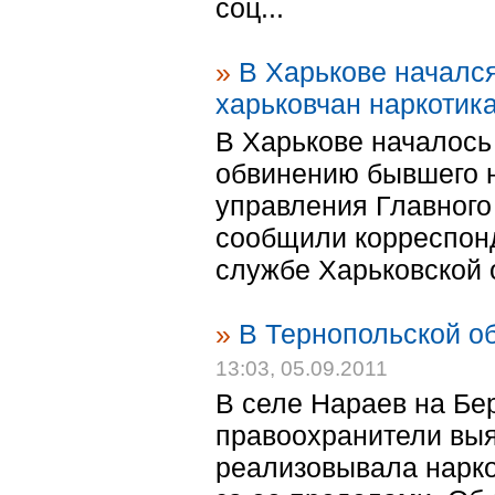
соц...
»
В Харькове началс
харьковчан наркотик
В Харькове началось
обвинению бывшего 
управления Главного
сообщили корреспонд
службе Харьковской о
»
В Тернопольской о
13:03, 05.09.2011
В селе Нараев на Б
правоохранители выя
реализовывала нарко