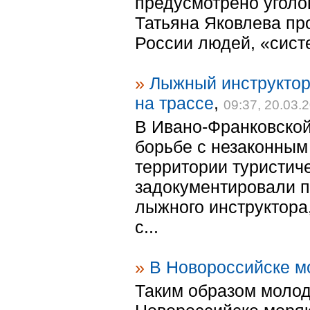
предусмотрено уголо
Татьяна Яковлева п
России людей, «сист
»
Лыжный инструктор 
на трассе
,
09:37, 20.03.
В Ивано-Франковской
борьбе с незаконным
территории туристич
задокументировали п
лыжного инструктора,
с...
»
В Новороссийске мо
Таким образом молод