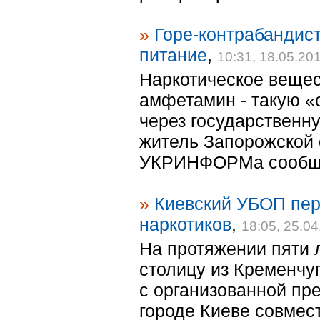
»
Горе-контрабандист
питание
,
10:31, 18.05.20
Наркотическое вещес
амфетамин - такую «
через государственн
житель Запорожской 
УКРИНФОРМа сообщил
»
Киевский УБОП пер
наркотиков
,
18:05, 25.0
На протяжении пяти 
столицу из Кременчу
с организованной пр
городе Киеве совмес