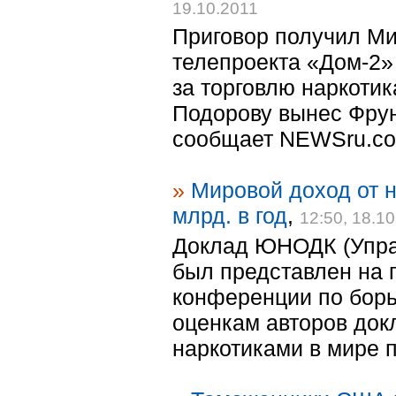
19.10.2011
Приговор получил Ми
телепроекта «Дом-2»
за торговлю наркоти
Подорову вынес Фрун
сообщает NEWSru.com
»
Мировой доход от н
млрд. в год
,
12:50, 18.1
Доклад ЮНОДК (Упра
был представлен на
конференции по борь
оценкам авторов до
наркотиками в мире п