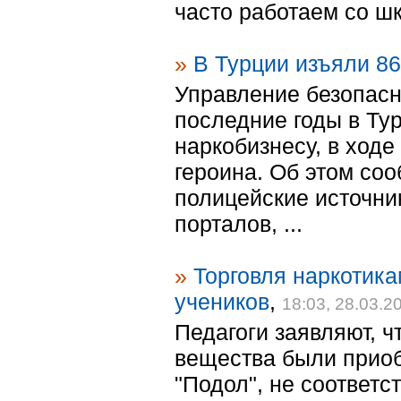
часто работаем со шк
»
В Турции изъяли 86
Управление безопасн
последние годы в Ту
наркобизнесу, в ходе
героина. Об этом со
полицейские источни
порталов, ...
»
Торговля наркотика
учеников
,
18:03, 28.03.2
Педагоги заявляют, ч
вещества были приоб
"Подол", не соответс