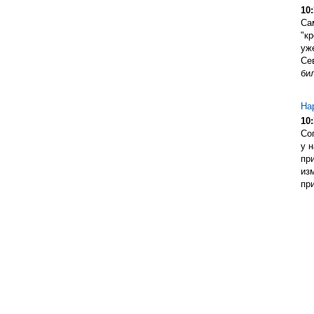
10:
Са
"кр
уж
Се
бил
На
10:
Со
у 
пр
из
при