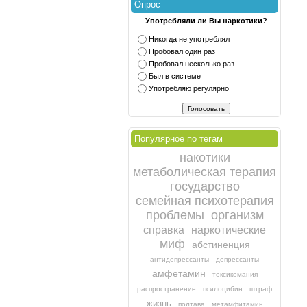
Опрос
Употребляли ли Вы наркотики?
Никогда не употреблял
Пробовал один раз
Пробовал несколько раз
Был в системе
Употребляю регулярно
Популярное по тегам
накотики
метаболическая терапия
государство
семейная психотерапия
проблемы
организм
справка
наркотические
миф
абстиненция
антидепрессанты
депрессанты
амфетамин
токсикомания
распространение
псилоцибин
штраф
жизнь
полтава
метамфитамин