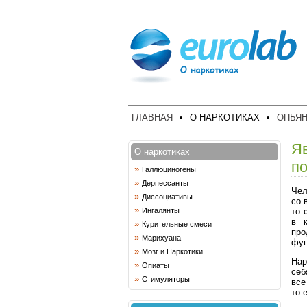
ГЛАВНАЯ
О НАРКОТИКАХ
ОПЬЯН
Я
О наркотиках
п
»
Галлюциногены
»
Дерпессанты
Чел
»
Диссоциативы
со 
»
то 
Ингалянты
в к
»
Курительные смеси
пр
»
Марихуана
фун
»
Мозг и Наркотики
Нар
»
Опиаты
себ
»
Стимуляторы
все
то 