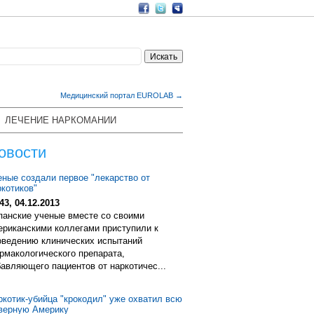
Медицинский портал EUROLAB →
ЛЕЧЕНИЕ НАРКОМАНИИ
овости
еные создали первое "лекарство от
ркотиков"
43, 04.12.2013
панские ученые вместе со своими
ериканскими коллегами приступили к
оведению клинических испытаний
рмакологического препарата,
бавляющего пациентов от наркотичес...
ркотик-убийца "крокодил" уже охватил всю
верную Америку