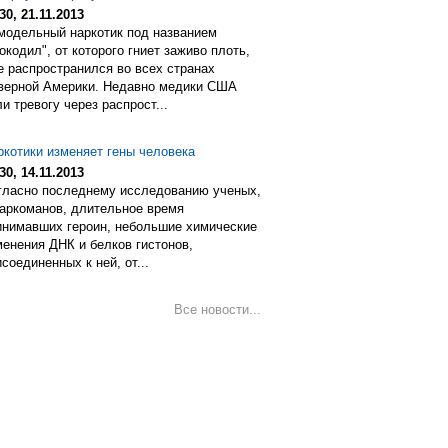
30, 21.11.2013
модельный наркотик под названием
окодил", от которого гниет заживо плоть,
е распространился во всех странах
верной Америки. Недавно медики США
и тревогу через распрост...
ркотики изменяет гены человека
30, 14.11.2013
гласно последнему исследованию ученых,
наркоманов, длительное время
инимавших героин, небольшие химические
менения ДНК и белков гистонов,
соединенных к ней, от...
Все новости...