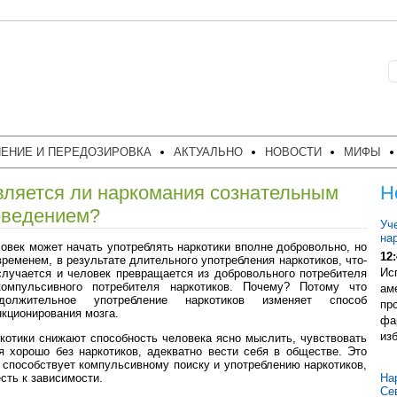
ЕНИЕ И ПЕРЕДОЗИРОВКА
АКТУАЛЬНО
НОВОСТИ
МИФЫ
вляется ли наркомания сознательным
Н
оведением?
Уч
на
овек может начать употреблять наркотики вполне добровольно, но
12:
временем, в результате длительного употребления наркотиков, что-
Ис
случается и человек превращается из добровольного потребителя
омпульсивного потребителя наркотиков. Почему? Потому что
ам
одолжительное употребление наркотиков изменяет способ
пр
кционирования мозга.
фа
из
котики снижают способность человека ясно мыслить, чувствовать
я хорошо без наркотиков, адекватно вести себя в обществе. Это
 способствует компульсивному поиску и употреблению наркотиков,
есть к зависимости.
На
Се