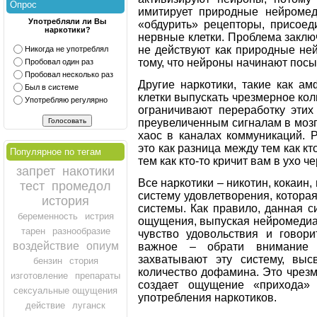
Опрос
имитирует природные нейромед
Употребляли ли Вы
«обдурить» рецепторы, присоед
наркотики?
нервные клетки. Проблема заключ
не действуют как природные не
Никогда не употреблял
тому, что нейроны начинают пос
Пробовал один раз
Пробовал несколько раз
Другие наркотики, такие как а
Был в системе
клетки выпускать чрезмерное ко
Употребляю регулярно
ограничивают переработку этих
преувеличенным сигналам в мозгу
хаос в каналах коммуникаций. 
это как разница между тем как кт
Популярное по тегам
тем как кто-то кричит вам в ухо ч
запрет
накотики
Все наркотики – никотин, кокаин,
тест
промедол
систему удовлетворения, котора
история
системы. Как правило, данная с
беременность
истрия
ощущения, выпуская нейромедиа
тарен
разнообразие
чувство удовольствия и говори
воздействие
опиум
важное – обрати внимание 
захватывают эту систему, вы
бензин
стория
количество дофамина. Это чрез
изготовление
препараты
создает ощущение «прихода» 
сексуальные ощущения
употребления наркотиков.
действие
луганск