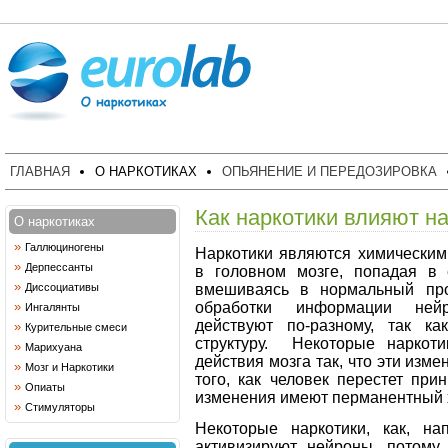
ГЛАВНАЯ
О НАРКОТИКАХ
ОПЬЯНЕНИЕ И ПЕРЕДОЗИРОВКА
Как наркотики влияют на
О наркотиках
»
Галлюциногены
Наркотики являются химическим
»
Дерпессанты
в головном мозге, попадая в 
»
вмешиваясь в нормальный про
Диссоциативы
обработки информации нейр
»
Ингалянты
действуют по-разному, так к
»
Курительные смеси
структуру. Некоторые наркоти
»
Марихуана
действия мозга так, что эти изм
»
Мозг и Наркотики
того, как человек перестет при
»
Опиаты
изменения имеют перманентный х
»
Стимуляторы
Некоторые наркотики, как, на
активизируют нейроны, потому 