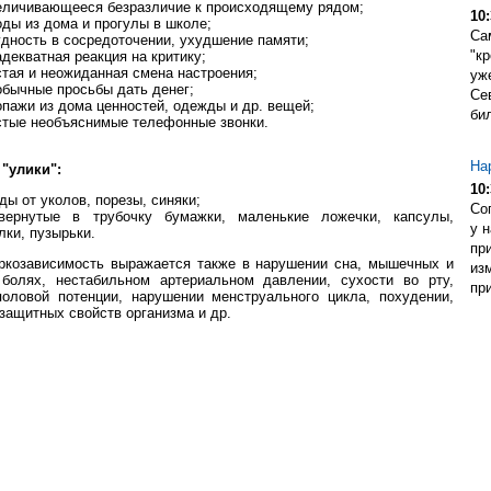
ичивающееся безразличие к происходящему рядом;
10:
ы из дома и прогулы в школе;
Са
ность в сосредоточении, ухудшение памяти;
"кр
екватная реакция на критику;
ая и неожиданная смена настроения;
уж
ычные просьбы дать денег;
Се
ажи из дома ценностей, одежды и др. вещей;
бил
ые необъяснимые телефонные звонки.
На
 "улики":
10:
ы от уколов, порезы, синяки;
Со
рнутые в трубочку бумажки, маленькие ложечки, капсулы,
у 
лки, пузырьки.
пр
исимость выражается также в нарушении сна, мышечных и
из
 болях, нестабильном артериальном давлении, сухости во рту,
при
оловой потенции, нарушении менструального цикла, похудении,
защитных свойств организма и др.