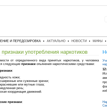
ЕНИЕ И ПЕРЕДОЗИРОВКА
АКТУАЛЬНО
НОВОСТИ
МИФЫ
признаки употребления наркотиков
Н
мости от определенного вида принятых наркотиков, у человека
Уч
ся следующие
признаки
опьянения наркотическими средствами:
на
12:
ризнаки
:
Ис
ность кожи;
ам
иренные или суженные зрачки;
пр
асневшие или мутные глаза;
фа
едленная речь;
из
ая координация движений.
ские признаки
:
На
Се