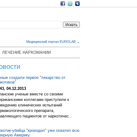
Медицинский портал EUROLAB →
ЛЕЧЕНИЕ НАРКОМАНИИ
овости
еные создали первое "лекарство от
ркотиков"
43, 04.12.2013
панские ученые вместе со своими
ериканскими коллегами приступили к
оведению клинических испытаний
рмакологического препарата,
бавляющего пациентов от наркотичес...
ркотик-убийца "крокодил" уже охватил всю
верную Америку