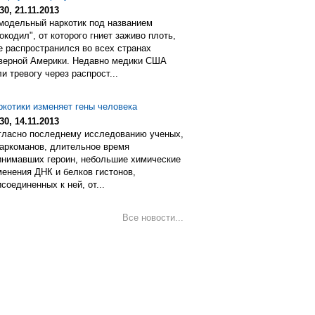
30, 21.11.2013
модельный наркотик под названием
окодил", от которого гниет заживо плоть,
е распространился во всех странах
верной Америки. Недавно медики США
и тревогу через распрост...
ркотики изменяет гены человека
30, 14.11.2013
гласно последнему исследованию ученых,
наркоманов, длительное время
инимавших героин, небольшие химические
менения ДНК и белков гистонов,
соединенных к ней, от...
Все новости...