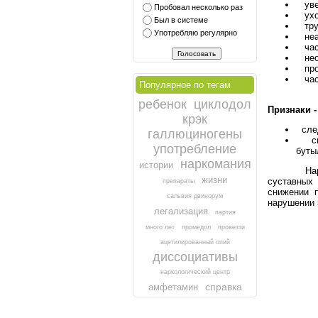
увел
Пробовал несколько раз
уход
Был в системе
труд
Употребляю регулярно
неад
част
необ
проп
част
Популярное по тегам
ребенок
циклодол
Признаки -
крэк
след
галлюциногены
све
употребление
буты
наркомания
истории
Наркозав
жизни
суставных
препараты
снижении п
сальвия двинорум
нарушении 
легализация
партия
много лет
промедол
провезти
ацетилированный опий
диссоциативы
наркологический центр
справка
амфетамин