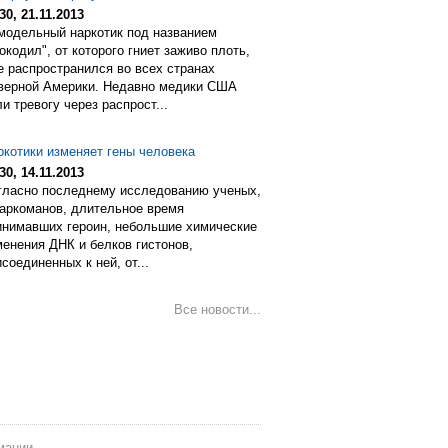
30, 21.11.2013
модельный наркотик под названием
окодил", от которого гниет заживо плоть,
е распространился во всех странах
верной Америки. Недавно медики США
и тревогу через распрост...
ркотики изменяет гены человека
30, 14.11.2013
гласно последнему исследованию ученых,
наркоманов, длительное время
инимавших героин, небольшие химические
менения ДНК и белков гистонов,
соединенных к ней, от...
Все новости...
мании