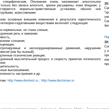
о специфическим. Опьянение очень напоминает алкогольное
10:
 только без запаха алкоголя, зрачки расширены, кожа бледная; у
Са
стираются морально-нравственные установки, обычно они
"кр
 грубыми, агрессивными.
уж
рзом основные внешние изменения в результате наркотического
Се
снотворно-седативными веществами включабт следующие:
бил
ки нормальные, но глаза сонные;
удненная речь и заикание;
На
ивость;
ачение сознания;
10:
юцинации;
Со
нтролируемые и нескоординированные движения, нарушение
у 
овесия (как бы пьяный);
пр
дленные психические реакции;
удненный мыслительный процесс и скорость принятия логического
из
ния;
при
шительность;
нные высказывания;
вленность настроения и др.
алам:
http://www.domtest.ru
;
http://www.doctorsan.ru
пьянение и передозировка
Актуально
Новости
Мифы
Лечение нарко