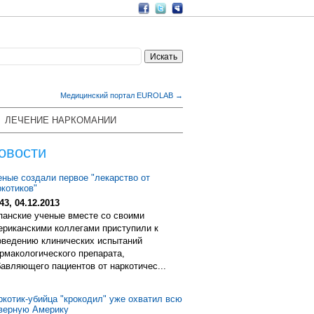
Медицинский портал EUROLAB →
ЛЕЧЕНИЕ НАРКОМАНИИ
овости
еные создали первое "лекарство от
ркотиков"
43, 04.12.2013
панские ученые вместе со своими
ериканскими коллегами приступили к
оведению клинических испытаний
рмакологического препарата,
бавляющего пациентов от наркотичес...
ркотик-убийца "крокодил" уже охватил всю
верную Америку