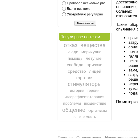
достаточн
Пробовал несколько раз
опьянение,
Был в системе
больных 
Употребляю регулярно
становятся
Таким оба
опьянения 
Популярное по тегам
зрач
затр
отказ
вещества
сонл
помр
люди
марихуана
галл
летучие
помощь
неко
свобода
призаки
равн
заме
средство
лицей
затр
торговля
реше
стимуляторы
нере
тума
история
героин
пода
иглорефлексотерапия
По матери
проблемы
воздействие
общение
организм
зависимость
Главная
О наркотиках
Наркотическое о