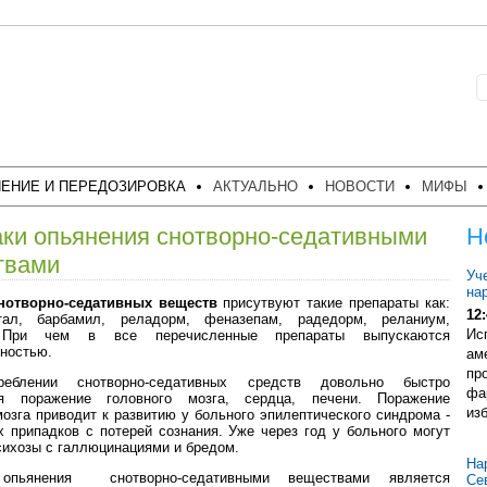
ЕНИЕ И ПЕРЕДОЗИРОВКА
АКТУАЛЬНО
НОВОСТИ
МИФЫ
ки опьянения снотворно-седативными
Н
твами
Уч
на
нотворно-седативных веществ
присутвуют такие препараты как:
12:
тал, барбамил, реладорм, феназепам, радедорм, реланиум,
Ис
 При чем в все перечисленные препараты выпускаются
ностью.
ам
пр
реблении снотворно-седативных средств довольно быстро
фа
ся поражение головного мозга, сердца, печени. Поражение
из
мозга приводит к развитию у больного эпилептического синдрома -
 припадков с потерей сознания. Уже через год у больного могут
сихозы с галлюцинациями и бредом.
На
 опьянения снотворно-седативными веществами является
Се