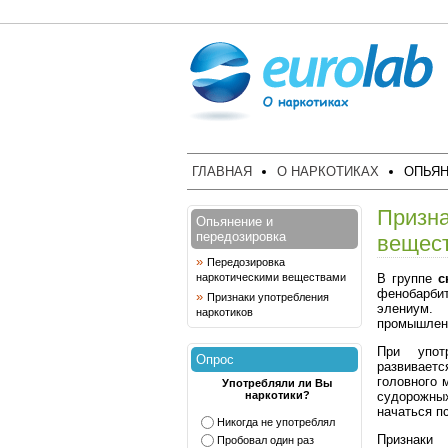
ГЛАВНАЯ
О НАРКОТИКАХ
ОПЬЯН
Призна
Опьянение и
передозировка
вещес
»
Передозировка
В группе
с
наркотическими веществами
фенобарби
»
Признаки употребления
элениум.
наркотиков
промышлен
При упот
Опрос
развивает
головного 
Употребляли ли Вы
судорожных
наркотики?
начаться п
Никогда не употреблял
Признаки
Пробовал один раз