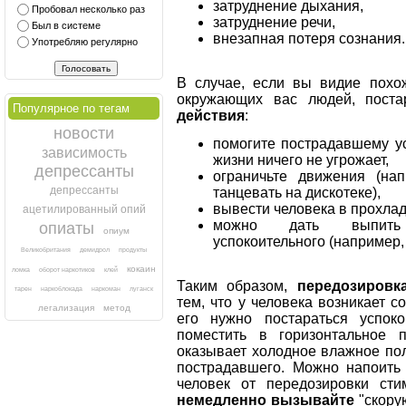
затруднение дыхания,
Пробовал несколько раз
затруднение речи,
Был в системе
внезапная потеря сознания.
Употребляю регулярно
В случае, если вы видие похо
окружающих вас людей, поста
Популярное по тегам
действия
:
новости
помогите пострадавшему ус
зависимость
жизни ничего не угрожает,
депрессанты
ограничьте движения (на
депрессанты
танцевать на дискотеке),
вывести человека в прохлад
ацетилированный опий
можно дать выпить 
опиаты
опиум
успокоительного (например,
Великобритания
демидрол
продукты
кокаин
ломка
оборот наркотиков
клей
Таким образом,
передозировк
тарен
наркоблокада
наркоман
луганск
тем, что у человека возникает с
легализация
метод
его нужно постараться успок
поместить в горизонтальное 
оказывает холодное влажное пол
пострадавшего. Можно напоить
человек от передозировки сти
немедленно вызывайте
"скору