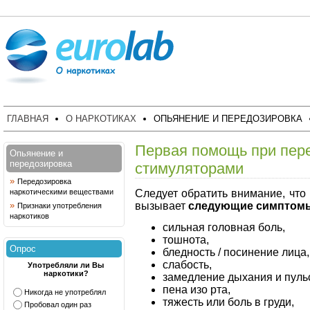
ГЛАВНАЯ
О НАРКОТИКАХ
ОПЬЯНЕНИЕ И ПЕРЕДОЗИРОВКА
Первая помощь при пер
Опьянение и
передозировка
стимуляторами
»
Передозировка
Следует обратить внимание, что
наркотическими веществами
вызывает
следующие симптом
»
Признаки употребления
наркотиков
сильная головная боль,
тошнота,
Опрос
бледность / посинение лица,
слабость,
Употребляли ли Вы
наркотики?
замедление дыхания и пуль
пена изо рта,
Никогда не употреблял
тяжесть или боль в груди,
Пробовал один раз