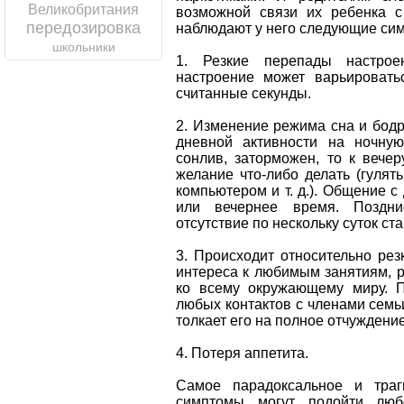
Великобритания
возможной связи их ребенка с
передозировка
наблюдают у него следующие си
школьники
1. Резкие перепады настрое
настроение может варьировать
считанные секунды.
2. Изменение режима сна и бодр
дневной активности на ночную
сонлив, заторможен, то к вече
желание что-либо делать (гулять
компьютером и т. д.). Общение с
или вечернее время. Поздн
отсутствие по нескольку суток ст
3. Происходит относительно рез
интереса к любимым занятиям, 
ко всему окружающему миру. П
любых контактов с членами семь
толкает его на полное отчуждение
4. Потеря аппетита.
Самое парадоксальное и траг
симптомы могут подойти люб