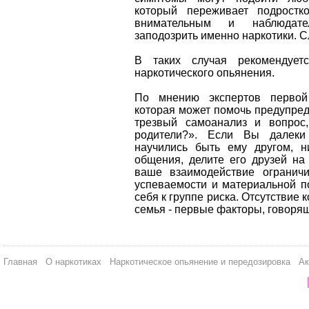
который переживает подростк
внимательным и наблюдат
заподозрить именно наркотики. С
В таких случая рекомендует
наркотического опьянения.
По мнению экспертов первой 
которая может помочь предупред
трезвый самоанализ и вопрос
родители?». Если Вы далеки
научились быть ему другом, н
общения, делите его друзей на
ваше взаимодействие ограничи
успеваемости и материальной п
себя к группе риска. Отсутствие 
семья - первые факторы, говорящ
Главная
О наркотиках
Наркотическое опьянение и передозировка
Ак