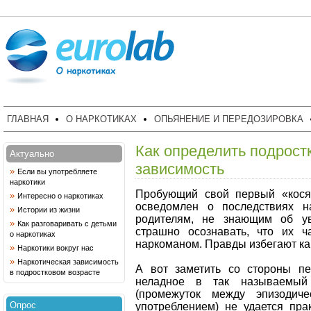
ГЛАВНАЯ
О НАРКОТИКАХ
ОПЬЯНЕНИЕ И ПЕРЕДОЗИРОВКА
Как определить подрост
Актуально
зависимость
»
Если вы употребляете
наркотики
Пробующий свой первый «кося
»
Интересно о наркотиках
осведомлен о последствиях на
»
Истории из жизни
родителям, не знающим об ув
»
Как разговаривать с детьми
страшно осознавать, что их ч
о наркотиках
наркоманом. Правды избегают как
»
Наркотики вокруг нас
»
Наркотическая зависимость
А вот заметить со стороны пе
в подростковом возрасте
неладное в так называемый 
(промежуток между эпизодич
Опрос
употреблением) не удается пра