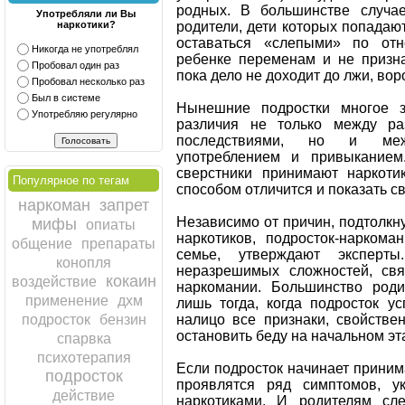
родных. В большинстве случае
Употребляли ли Вы
родители, дети которых попадаю
наркотики?
оставаться «слепыми» по от
Никогда не употреблял
ребенке переменам и не призна
Пробовал один раз
пока дело не доходит до лжи, вор
Пробовал несколько раз
Был в системе
Нынешние подростки многое з
Употребляю регулярно
различия не только между ра
последствиями, но и ме
употреблением и привыканием
сверстники принимают наркоти
Популярное по тегам
способом отличится и показать с
наркоман
запрет
Независимо от причин, подтолкн
мифы
опиаты
наркотиков, подросток-наркома
общение
препараты
семье, утверждают эксперт
конопля
неразрешимых сложностей, свя
кокаин
воздействие
наркомании. Большинство роди
применение
дхм
лишь тогда, когда подросток у
налицо все признаки, свойстве
подросток
бензин
остановить беду на начальном эта
спарвка
психотерапия
Если подросток начинает принима
подросток
проявлятся ряд симптомов, у
действие
наркотиками. И родителям сле