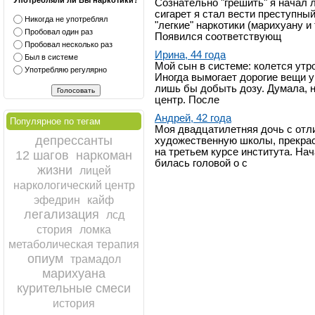
Употребляли ли Вы наркотики?
Сознательно "грешить" я начал л
сигарет я стал вести преступны
Никогда не употреблял
"легкие" наркотики (марихуану и 
Пробовал один раз
Появился соответствующ
Пробовал несколько раз
Ирина, 44 года
Был в системе
Мой сын в системе: колется утро
Употребляю регулярно
Иногда вымогает дорогие вещи у
лишь бы добыть дозу. Думала, н
центр. После
Андрей, 42 года
Популярное по тегам
Моя двадцатилетняя дочь с отл
депрессанты
художественную школы, прекрасн
на третьем курсе института. На
12 шагов
наркоман
билась головой о с
жизни
лицей
наркологический центр
эфедрин
кайф
легализация
лсд
стория
ломка
метаболическая терапия
опиум
трамадол
марихуана
курительные смеси
история