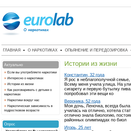
ГЛАВНАЯ
О НАРКОТИКАХ
ОПЬЯНЕНИЕ И ПЕРЕДОЗИРОВКА
Истории из жизни
Актуально
»
Если вы употребляете наркотики
Константин, 32 года
»
Интересно о наркотиках
Я рос в неблагополучной семье, 
»
Всему меня учила улица. На ул
Истории из жизни
сигарету и первую бутылку пива.
»
Как разговаривать с детьми о
попробовал эти вещи ко
наркотиках
»
Наркотики вокруг нас
Вероника, 52 года
»
Моя дочь, Леночка, всегда была
Наркотическая зависимость в
училась на отлично, хотела ста
подростковом возрасте
отлично знала биологию, постоя
районных олимпиадах по биол
Опрос
Игорь, 25 лет