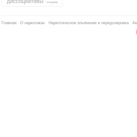
диссоциативы
спарвка
Главная
О наркотиках
Наркотическое опьянение и передозировка
Ак