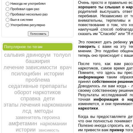
Очень просто и правильно ес
Никогда не употреблял
хорошего ты слышал о нар
Пробовал один раз
родителей выслушать ответ
Пробовал несколько раз
перебивая. Независимо от то
Был в системе
внимательны, терпеливы и 
повествование о том, что х
Употребляю регулярно
наилучший способ поблагод
сказать им "Спасибо" или "Я 
Это поможет дать ребенку
у
говорить
с вами на эту те
Популярное по тегам
мнении. Это подобно общен
сальвия двинорум
толуол
теперь оно происходит с ваш
башкирия
После того, как вам расс
лечение зависимости
врач
наркотиков, самое время да
Помните, что здесь вы пре
псилоцибин
истории
информацию
таким образо
проблема
принял
собственное решени
седативные препараты
Доводилось ли вам когда - 
своему собственному решени
оборот наркотиков
Результаты исследований п
справка
дети
точная
информация о нар
изменяется, и они принимаю
этапы лечения наркомании
наркотики
.
лсд
методы
Когда вы предоставляете д
заменитель героина
что они полностью понимаю
амфетамин
наркомании
Полезно иногда спросить их,
истории
им привести вам
пример
того
звисимость