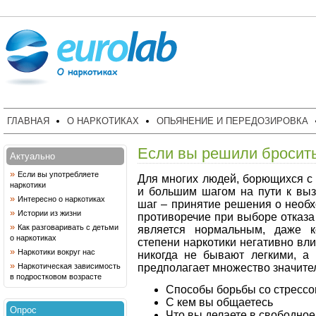
ГЛАВНАЯ
О НАРКОТИКАХ
ОПЬЯНЕНИЕ И ПЕРЕДОЗИРОВКА
Если вы решили бросить
Актуально
»
Если вы употребляете
Для многих людей, борющихся с
наркотики
и большим шагом на пути к вы
»
Интересно о наркотиках
шаг – принятие решения о необ
»
Истории из жизни
противоречие при выборе отказа
»
Как разговаривать с детьми
является нормальным, даже к
о наркотиках
степени наркотики негативно вл
»
Наркотики вокруг нас
никогда не бывают легкими, а
»
предполагает множество значител
Наркотическая зависимость
в подростковом возрасте
Способы борьбы со стресс
С кем вы общаетесь
Опрос
Что вы делаете в свободно