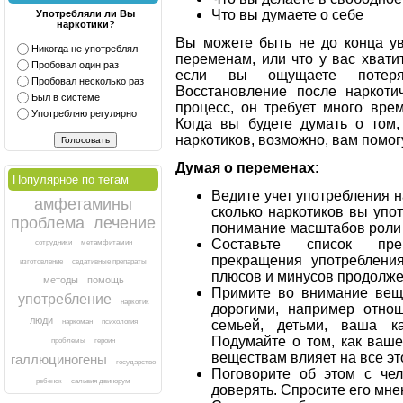
Что вы думаете о себе
Употребляли ли Вы
наркотики?
Вы можете быть не до конца ув
Никогда не употреблял
переменам, или что у вас хвати
Пробовал один раз
если вы ощущаете потеря
Пробовал несколько раз
Восстановление после наркоти
Был в системе
процесс, он требует много вре
Употребляю регулярно
Когда вы будете думать о том,
наркотиков, возможно, вам помог
Думая о переменах
:
Популярное по тегам
Ведите учет употребления на
амфетамины
сколько наркотиков вы упо
проблема
лечение
понимание масштабов роли 
Составьте список пре
сотрудники
метамфитамин
прекращения употребления
изготовление
седативные препараты
плюсов и минусов продолже
методы
помощь
Примите во внимание вещ
употребление
наркотик
дорогими, например отно
люди
семьей, детьми, ваша к
наркоман
психология
Подумайте о том, как ваше
проблемы
героин
веществам влияет на все эт
галлюциногены
государство
Поговорите об этом с че
ребенок
сальвия двинорум
доверять. Спросите его мне