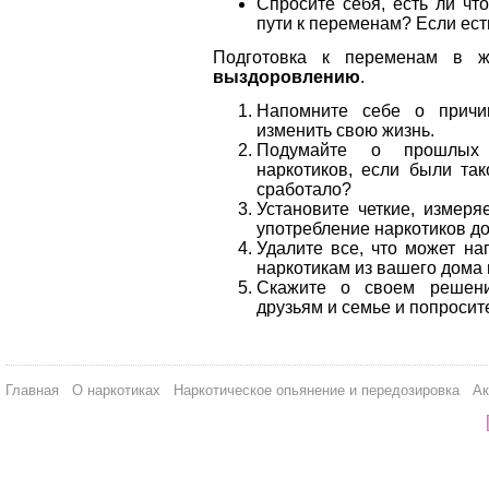
Спросите себя, есть ли что
пути к переменам? Если ест
Подготовка к переменам в 
выздоровлению
.
Напомните себе о причи
изменить свою жизнь.
Подумайте о прошлых 
наркотиков, если были та
сработало?
Установите четкие, измеря
употребление наркотиков до
Удалите все, что может на
наркотикам из вашего дома 
Скажите о своем решени
друзьям и семье и попросит
Главная
О наркотиках
Наркотическое опьянение и передозировка
Ак