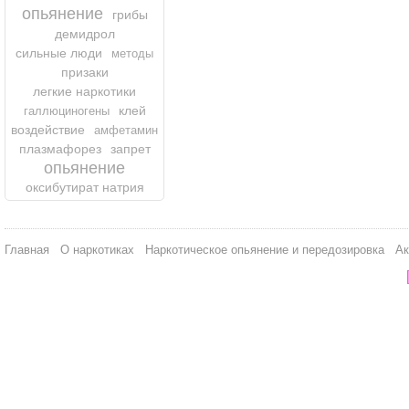
опьянение
грибы
демидрол
сильные люди
методы
призаки
легкие наркотики
клей
галлюциногены
воздействие
амфетамин
плазмафорез
запрет
опьянение
оксибутират натрия
Главная
О наркотиках
Наркотическое опьянение и передозировка
Ак