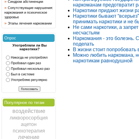
»
Синдром абстиненции
наркоманам предотвратит 
»
Сопутствующие нарушения:
Наркотики придают жизни р
наркомания и психическое
Наркотики бывают “всерьез”
здоровье
принимать наркотики и не бы
»
Этапы лечения наркомании
Не сами наркотики, а запрет
несчастьям
Наркомания - это болезнь. 
Опрос
поделать
Употребляли ли Вы
В жизни стоит попробовать в
наркотики?
Можно любить наркомана, но
Никогда не употреблял
наркотикам равнодушной
Пробовал один раз
Пробовал несколько раз
Был в системе
Употребляю регулярно
Популярное по тегам
воздействие
ликворосорбция
ацетон
психотерапия
лечение