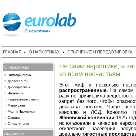
ГЛАВНАЯ
О НАРКОТИКАХ
ОПЬЯНЕНИЕ И ПЕРЕДОЗИРОВКА
Не сами наркотики, а за
О наркотиках
ко всем несчастьям
»
Галлюциногены
»
Дерпессанты
Этот миф и несколько пос
»
Диссоциативы
распространенные
. На самом 
»
Ингалянты
разу не причислила вещество к 
»
Курительные смеси
запрет без того, чтобы опасно
»
Марихуана
доказана опытом. Чаще всег
»
коноплю и ЛСД. Коноплю ”пр
Мозг и Наркотики
Женевской конвенции
1925 год
»
Опиаты
использовали в качестве наркот
»
Стимуляторы
египетского населения злоуп
Актуально
довольно
тягостные последств