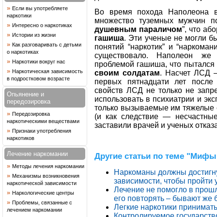
»
Если вы употребляете
Во время похода Наполеона в
наркотики
множество туземных мужчин по
»
Интересно о наркотиках
душевным параличом
”, что аб
»
Истории из жизни
гашиша
. Эти ученые не могли б
»
Как разговаривать с детьми
понятий “наркотик” и “наркоман
о наркотиках
существовало. Наполеон же 
»
Наркотики вокруг нас
проблемой гашиша, что пытался
»
Наркотическая зависимость
своим солдатам
. Насчет ЛСД 
в подростковом возрасте
первых пятнадцати лет после 
свойств ЛСД не только не запр
Опьянение и
использовать в психиатрии и эк
передозировка
только вызываемые им тяжелые 
»
Передозировка
(и как следствие — несчастны
наркотическими веществами
заставили врачей и ученых отказа
»
Признаки употребления
наркотиков
Лечение наркомании
Другие статьи по теме "Мифы
»
Методы лечения наркомании
Наркоманы должны достигну
»
Механизмы возникновения
зависимости, чтобы пройти
наркотической зависимости
Лечение не помогло в прошл
»
Наркологические центры
его повторять – бывают же
»
Проблемы, связанные с
Легкие наркотики принимать 
лечением наркомании
Контролируемое государств